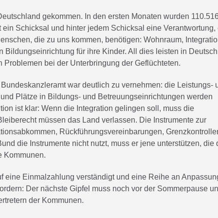
 Deutschland gekommen. In den ersten Monaten wurden 110.51
ht ein Schicksal und hinter jedem Schicksal eine Verantwortung, 
Menschen, die zu uns kommen, benötigen: Wohnraum, Integratio
ildungseinrichtung für ihre Kinder. All dies leisten in Deutsc
 Problemen bei der Unterbringung der Geflüchteten.
 Bundeskanzleramt war deutlich zu vernehmen: die Leistungs- 
 und Plätze in Bildungs- und Betreuungseinrichtungen werden
n ist klar: Wenn die Integration gelingen soll, muss die
eiberecht müssen das Land verlassen. Die Instrumente zur
rationsabkommen, Rückführungsvereinbarungen, Grenzkontrolle
d die Instrumente nicht nutzt, muss er jene unterstützen, die 
die Kommunen.
auf eine Einmalzahlung verständigt und eine Reihe an Anpassu
ir fordern: Der nächste Gipfel muss noch vor der Sommerpause u
Vertretern der Kommunen.