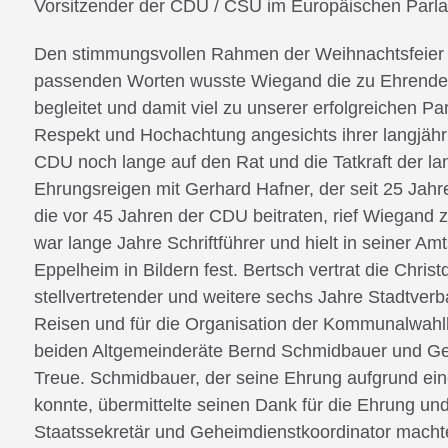
Vorsitzender der CDU / CSU im Europäischen Parla
Den stimmungsvollen Rahmen der Weihnachtsfeier n
passenden Worten wusste Wiegand die zu Ehrenden
begleitet und damit viel zu unserer erfolgreichen P
Respekt und Hochachtung angesichts ihrer langjähri
CDU noch lange auf den Rat und die Tatkraft der la
Ehrungsreigen mit Gerhard Hafner, der seit 25 Jahren
die vor 45 Jahren der CDU beitraten, rief Wiegand z
war lange Jahre Schriftführer und hielt in seiner A
Eppelheim in Bildern fest. Bertsch vertrat die Chri
stellvertretender und weitere sechs Jahre Stadtverb
Reisen und für die Organisation der Kommunalwahlk
beiden Altgemeinderäte Bernd Schmidbauer und Gerh
Treue. Schmidbauer, der seine Ehrung aufgrund ei
konnte, übermittelte seinen Dank für die Ehrung u
Staatssekretär und Geheimdienstkoordinator machte 