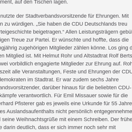
ment, auf den Tischen lagen.
utzte der Stadtverbandsvorsitzende für Ehrungen. Mit
 zu würdigen. „Sie haben die CDU Deutschlands treu
arteigeschichte beigetragen.“ Allen Leistungsträgern geb
gen Treue zur Partei. Er wünschte und hoffte, dass die
ngjährig zugehörigen Mitglieder zählen könne. Los ging 
 Mitglied ist. Mit Helmut Rohr und Altstadtrat Rolf Bert
wei vorbildlich engagierte Mitglieder zur Ehrung auf. Ro
mtszeit alle Veranstaltungen, Feste und Ehrungen der CD
stdemokraten im Stadtrat. Er war zudem sechs Jahre
andsvorsitzender, darüber hinaus für die beliebten CDU-
ämpfe verantwortlich. Für Emil Missauer sowie für die
ard Pfisterer gab es jeweils eine Urkunde für 55 Jahre
nes Auslandsaufenthalts nicht persönlich entgegennehm
nd seine Weihnachtsgrüße mit einem Schreiben. Der früh
darin deutlich, dass er sich immer noch sehr mit