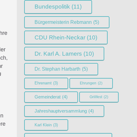
Bundespolitik
(11)
Bürgermeisterin Rebmann
(5)
ühre
CDU Rhein-Neckar
(10)
der
Dr. Karl A. Lamers
(10)
sch,
hr
Dr. Stephan Harbarth
(5)
U
Ehrenamt
(3)
Ehrungen
(2)
Gemeinderat
(4)
Grillfest
(2)
Jahreshauptversammlung
(4)
en
ere
Karl Klein
(3)