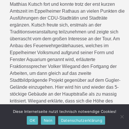
Matthias Kutsch fort und konnte trotz der erst kurzen
Amtszeit im Eppelheimer Rathaus an vielen Punkten die
Ausführungen der CDU-Stadträtin und Stadträte
ergänzen. Kutsch freute sich, erstmals an der
Traditionsveranstaltung teilzunehmen und zeigte sich
überrascht vom dem großen Interesse an der Tour. Am
Anbau des Feuerwehrgerätehauses, welches im
Eppelheimer Volksmund aufgrund seiner Form und
Fenster Aquarium genannt wird, erläuterte
Fraktionssprecher Volker Wiegand den Fortgang der
Arbeiten, um dann gleich auf das zweite
Stadtbildprägende Projekt gegenüber auf dem Gugler-
Gelände einzugehen. Hier wird hin und wieder das 5-
stöckige Gebäude an der Hauptstraße als zu massig
kritisiert. Wiegand erklärte, dass sich die Höhe des
Gebäudes an der Firsthöhe des „Waberbaus“ gegenüber
Diese Internetseite nutzt technisch notwendige Cookies!
orientiert, weshalb der Bau so vom Gemeinderat
OK
Nein
Datenschutzerklärung
genehmigt wurde. An der nächsten Station auf dem
Platz vor der Josephskirche wurden Flugblätter mit den